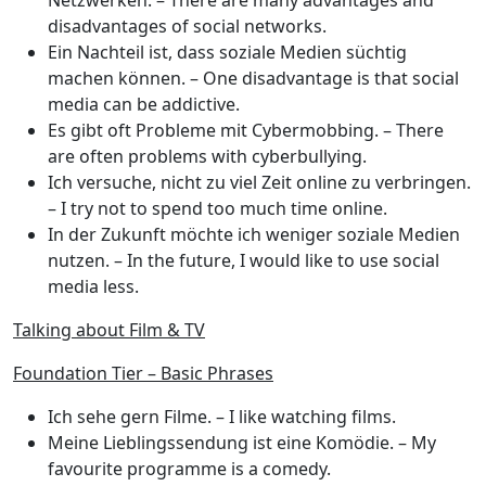
Netzwerken.
– There are many advantages and
disadvantages of social networks.
Ein Nachteil ist, dass soziale Medien süchtig
machen können.
– One disadvantage is that social
media can be addictive.
Es gibt oft Probleme mit Cybermobbing.
– There
are often problems with cyberbullying.
Ich versuche, nicht zu viel Zeit online zu verbringen.
– I try not to spend too much time online.
In der Zukunft möchte ich weniger soziale Medien
nutzen.
– In the future, I would like to use social
media less.
Talking about Film & TV
Foundation Tier – Basic Phrases
Ich sehe gern Filme.
– I like watching films.
Meine Lieblingssendung ist eine Komödie.
– My
favourite programme is a comedy.