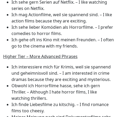
Ich sehe gern Serien auf Netflix.
– I like watching
series on Netflix.
Ich mag Actionfilme, weil sie spannend sind.
– I like
action films because they are exciting.
Ich sehe lieber Komödien als Horrorfilme.
– I prefer
comedies to horror films.
Ich gehe oft ins Kino mit meinen Freunden.
– I often
go to the cinema with my friends.
Higher Tier – More Advanced Phrases
Ich interessiere mich für Krimis, weil sie spannend
und geheimnisvoll sind.
– I am interested in crime
dramas because they are exciting and mysterious.
Obwohl ich Horrorfilme hasse, sehe ich gern
Thriller.
– Although I hate horror films, I like
watching thrillers.
Ich finde Liebesfilme zu kitschig.
– I find romance
films too cheesy.