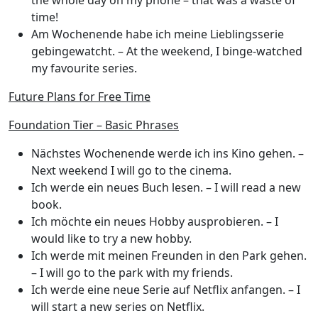
the whole day on my phone – that was a waste of
time!
Am Wochenende habe ich meine Lieblingsserie
gebingewatcht.
– At the weekend, I binge-watched
my favourite series.
Future Plans for Free Time
Foundation Tier – Basic Phrases
Nächstes Wochenende werde ich ins Kino gehen.
–
Next weekend I will go to the cinema.
Ich werde ein neues Buch lesen.
– I will read a new
book.
Ich möchte ein neues Hobby ausprobieren.
– I
would like to try a new hobby.
Ich werde mit meinen Freunden in den Park gehen.
– I will go to the park with my friends.
Ich werde eine neue Serie auf Netflix anfangen.
– I
will start a new series on Netflix.