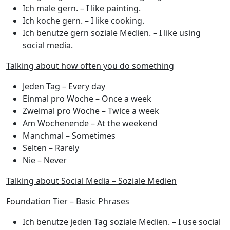
Ich male gern.
– I like painting.
Ich koche gern.
– I like cooking.
Ich benutze gern soziale Medien.
– I like using
social media.
Talking about how often you do something
Jeden Tag
– Every day
Einmal pro Woche
– Once a week
Zweimal pro Woche
– Twice a week
Am Wochenende
– At the weekend
Manchmal
– Sometimes
Selten
– Rarely
Nie
– Never
Talking about Social Media – Soziale Medien
Foundation Tier – Basic Phrases
Ich benutze jeden Tag soziale Medien.
– I use social